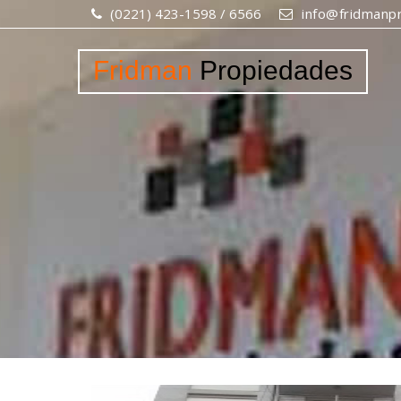
(0221) 423-1598 / 6566
info@fridmanpr
Fridman
Propiedades